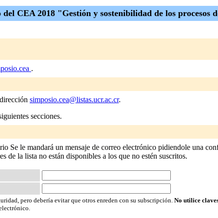
o del CEA 2018 "Gestión y sostenibilidad de los procesos 
posio.cea
.
 dirección
simposio.cea@listas.ucr.ac.cr
.
siguientes secciones.
ario Se le mandará un mensaje de correo electrónico pidiendole una conf
res de la lista no están disponibles a los que no estén suscritos.
guridad, pero debería evitar que otros enreden con su subscripción.
No utilice clave
electrónico.