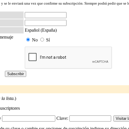
 y se le enviará una vez que confirme su subscripción. Siempre podrá pedir que se l
Español (España)
 mensaje
No
Sí
la lista.
)
suscriptores
-e
Clave:
de su clave o cambie sus opciones de suscripción indique su dirección de