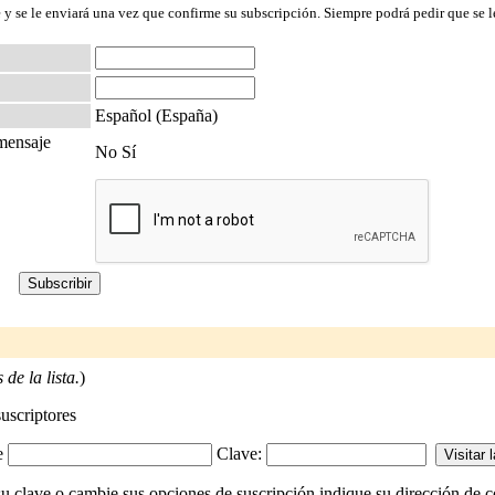
 y se le enviará una vez que confirme su subscripción. Siempre podrá pedir que se l
Español (España)
 mensaje
No Sí
de la lista.
)
suscriptores
-e
Clave:
su clave o cambie sus opciones de suscripción indique su dirección de co