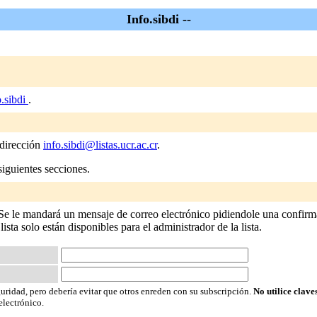
Info.sibdi --
o.sibdi
.
 dirección
info.sibdi@listas.ucr.ac.cr
.
siguientes secciones.
o Se le mandará un mensaje de correo electrónico pidiendole una confirma
 lista solo están disponibles para el administrador de la lista.
guridad, pero debería evitar que otros enreden con su subscripción.
No utilice clave
electrónico.