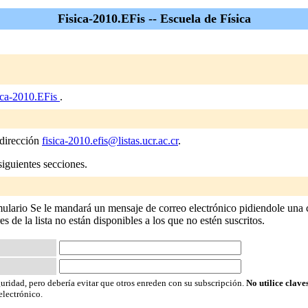
Fisica-2010.EFis -- Escuela de Física
ica-2010.EFis
.
 dirección
fisica-2010.efis@listas.ucr.ac.cr
.
siguientes secciones.
mulario Se le mandará un mensaje de correo electrónico pidiendole una 
res de la lista no están disponibles a los que no estén suscritos.
guridad, pero debería evitar que otros enreden con su subscripción.
No utilice clave
electrónico.