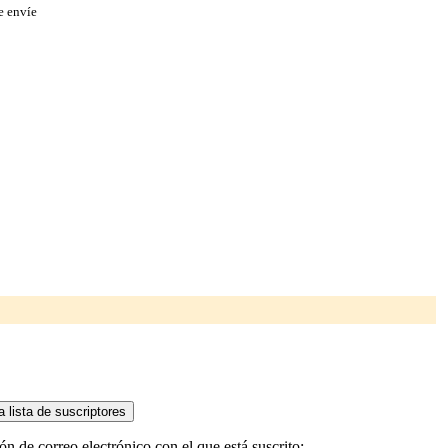
e envíe
n de correo electrónico con el que está suscrito: