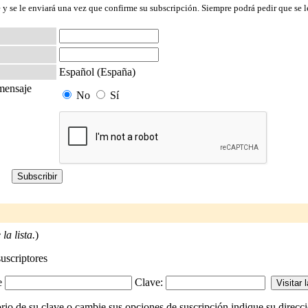
 y se le enviará una vez que confirme su subscripción. Siempre podrá pedir que se l
Español (España)
 mensaje
No
Sí
la lista.
)
suscriptores
-e
Clave:
rio de su clave o cambie sus opciones de suscripción indique su direcció