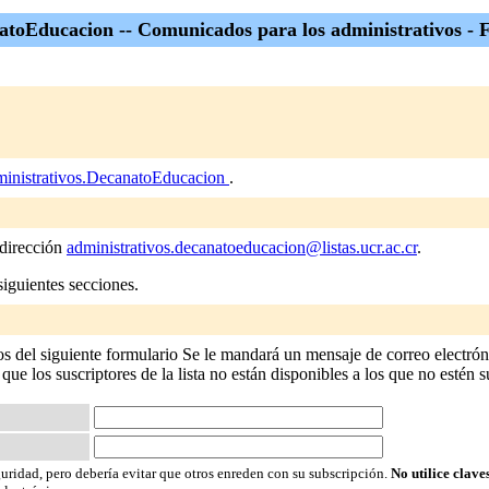
atoEducacion -- Comunicados para los administrativos - F
inistrativos.DecanatoEducacion
.
 dirección
administrativos.decanatoeducacion@listas.ucr.ac.cr
.
siguientes secciones.
 del siguiente formulario Se le mandará un mensaje de correo electróni
 que los suscriptores de la lista no están disponibles a los que no estén s
guridad, pero debería evitar que otros enreden con su subscripción.
No utilice clave