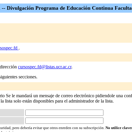
 -- Divulgación Programa de Educación Continua Facult
sospec.fd
.
 dirección
cursospec.fd@listas.ucr.ac.cr
.
siguientes secciones.
rio Se le mandará un mensaje de correo electrónico pidiendole una conf
 la lista solo están disponibles para el administrador de la lista.
guridad, pero debería evitar que otros enreden con su subscripción.
No utilice clave