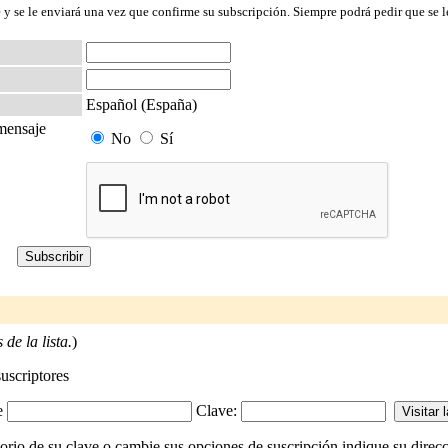
 y se le enviará una vez que confirme su subscripción. Siempre podrá pedir que se l
Español (España)
 mensaje
No
Sí
de la lista.
)
suscriptores
-e
Clave:
io de su clave o cambie sus opciones de suscripción indique su direcci