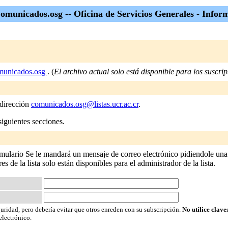
omunicados.osg -- Oficina de Servicios Generales - Infor
unicados.osg
. (
El archivo actual solo está disponible para los suscript
 dirección
comunicados.osg@listas.ucr.ac.cr
.
siguientes secciones.
mulario Se le mandará un mensaje de correo electrónico pidiendole una 
res de la lista solo están disponibles para el administrador de la lista.
guridad, pero debería evitar que otros enreden con su subscripción.
No utilice clave
electrónico.